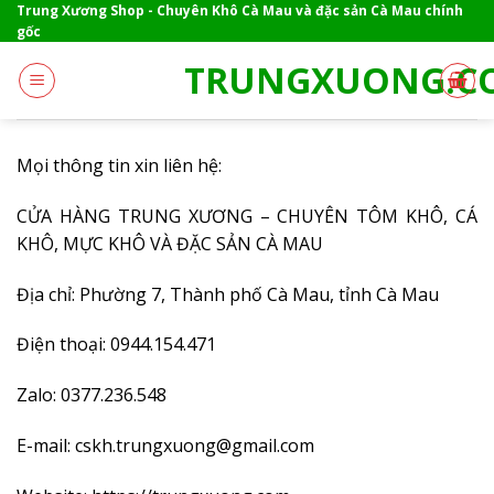
Skip
Trung Xương Shop - Chuyên Khô Cà Mau và đặc sản Cà Mau chính
gốc
to
content
TRUNGXUONG.C
Mọi thông tin xin liên hệ:
CỬA HÀNG TRUNG XƯƠNG – CHUYÊN TÔM KHÔ, CÁ
KHÔ, MỰC KHÔ VÀ ĐẶC SẢN CÀ MAU
Địa chỉ: Phường 7, Thành phố Cà Mau, tỉnh Cà Mau
Điện thoại: 0944.154.471
Zalo: 0377.236.548
E-mail: cskh.trungxuong@gmail.com