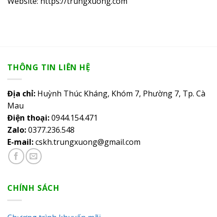
Website: https://trungxuong.com
THÔNG TIN LIÊN HỆ
Địa chỉ:
Huỳnh Thúc Kháng, Khóm 7, Phường 7, Tp. Cà
Mau
Điện thoại:
0944.154.471
Zalo:
0377.236.548
E-mail:
cskh.trungxuong@gmail.com
CHÍNH SÁCH