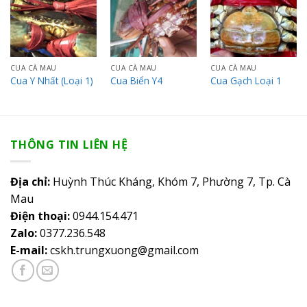
Add to
Add to
Add to
wishlist
wishlist
wishlist
CUA CÀ MAU
CUA CÀ MAU
CUA CÀ MAU
Cua Y Nhất (Loại 1)
Cua Biển Y4
Cua Gạch Loại 1
THÔNG TIN LIÊN HỆ
Địa chỉ:
Huỳnh Thúc Kháng, Khóm 7, Phường 7, Tp. Cà
Mau
Điện thoại:
0944.154.471
Zalo:
0377.236.548
E-mail:
cskh.trungxuong@gmail.com