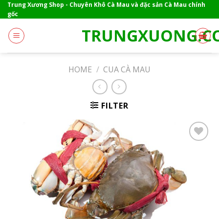
Skip
Trung Xương Shop - Chuyên Khô Cà Mau và đặc sản Cà Mau chính
gốc
to
content
TRUNGXUONG.C
HOME
/
CUA CÀ MAU
FILTER
Add to
wishlist