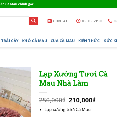
sản Cà Mau chính gốc
M
CONTACT
05:30 - 21:30
09
TRÁI CÂY
KHÔ CÀ MAU
CUA CÀ MAU
KIẾN THỨC – SỨC 
Lạp Xưởng Tươi Cà
Mau Nhà Làm
Add to
wishlist
250,000
210,000
₫
₫
Lạp xưởng tươi Cà Mau