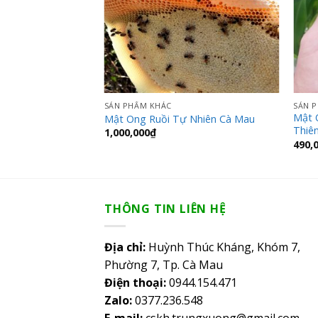
SẢN PHẨM KHÁC
SẢN 
Mật 
Mật Ong Ruồi Tự Nhiên Cà Mau
Thiê
1,000,000
₫
490,
THÔNG TIN LIÊN HỆ
Địa chỉ:
Huỳnh Thúc Kháng, Khóm 7,
Phường 7, Tp. Cà Mau
Điện thoại:
0944.154.471
Zalo:
0377.236.548