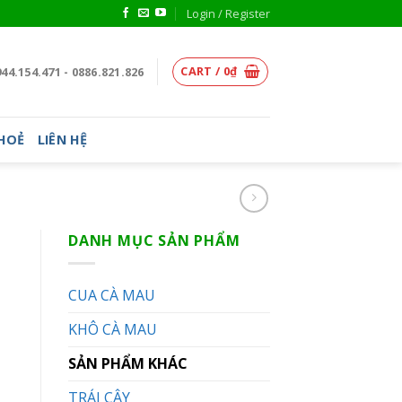
Login / Register
CART /
0
₫
44.154.471 - 0886.821.826
KHOẺ
LIÊN HỆ
DANH MỤC SẢN PHẨM
CUA CÀ MAU
KHÔ CÀ MAU
SẢN PHẨM KHÁC
TRÁI CÂY