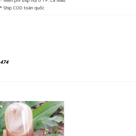
* Miễn phí ship nội ô TP. Cà Mau
* Ship COD toàn quốc
1474
Add to
wishlist