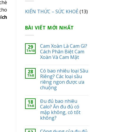
chè
cho
KIẾN THỨC – SỨC KHOẺ
(13)
 ích
BÀI VIẾT MỚI NHẤT
Cam Xoàn Là Cam Gì?
29
Th10
Cách Phân Biệt Cam
Xoàn Và Cam Mật
Có bao nhiêu loại Sầu
28
Th8
Riêng? Các loại sầu
riêng ngon được ưa
chuộng
Đu đủ bao nhiêu
18
Th8
Calo? Ăn đu đủ có
mập không, có tốt
không?
Công dụng của đu đủ