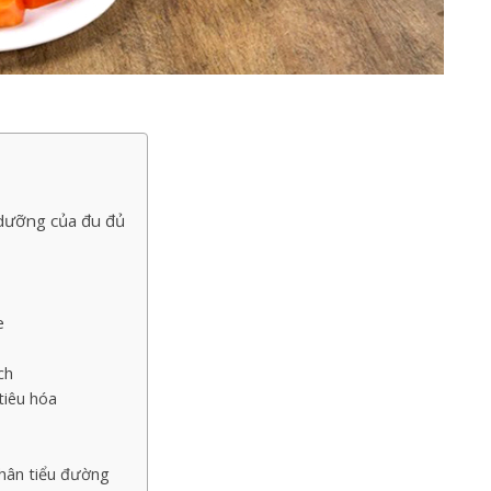
 dưỡng của đu đủ
e
ch
tiêu hóa
nhân tiểu đường