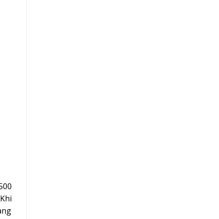
500
 Khi
àng