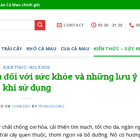
sản Cà Mau chính gốc
M
CONTACT
05:30 - 21:30
09
TRÁI CÂY
KHÔ CÀ MAU
CUA CÀ MAU
KIẾN THỨC – SỨC 
KIẾN THỨC - SỨC KHOẺ
 đối với sức khỏe và những lưu ý
khi sử dụng
ED ON
12/08/2021
BY
TRUNGXUONG
 chất chống oxi hóa, cải thiện tim mạch, tốt cho da, ngăn 
 trái cây quen thuộc, thơm ngon và bổ dưỡng. Nó có hương