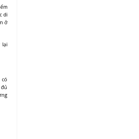
iểm
c di
n ở
lại
, có
 đủ
hưng