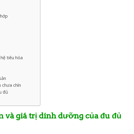
khớp
 hệ tiêu hóa
sản
 chưa chín
đu đủ
m và giá trị dinh dưỡng của đu đủ