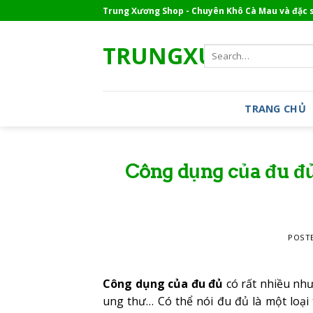
Skip
Trung Xương Shop - Chuyên Khô Cà Mau và đặc 
to
content
TRUNGXUONG.CO
Search
for:
TRANG CHỦ
Công dụng của đu đủ
POST
Công dụng của đu đủ
có rất nhiều như
ung thư… Có thể nói đu đủ là một loại