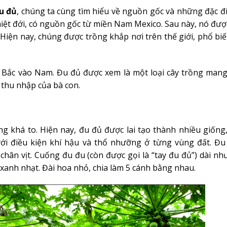
u đủ
, chúng ta cùng tìm hiểu về nguồn gốc và những đặc đ
nhiệt đới, có nguồn gốc từ miền Nam Mexico. Sau này, nó đượ
iện nay, chúng được trồng khắp nơi trên thế giới, phổ biế
Bắc vào Nam. Đu đủ được xem là một loại cây trồng mang 
 thu nhập của bà con.
áng khá to. Hiện nay, đu đủ được lai tạo thành nhiều giống
ới điều kiện khí hậu và thổ nhưỡng ở từng vùng đất. Đu
chân vịt. Cuống đu đu (còn được gọi là “tay đu đủ”) dài n
xanh nhạt. Đài hoa nhỏ, chia làm 5 cánh bằng nhau.