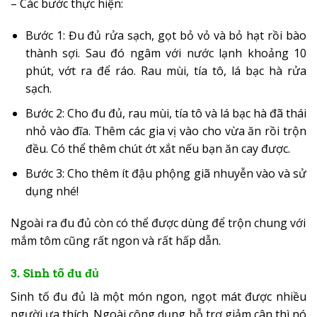
– Các bước thực hiện:
Bước 1: Đu đủ rửa sạch, gọt bỏ vỏ và bỏ hạt rồi bào
thành sợi. Sau đó ngâm với nước lạnh khoảng 10
phút, vớt ra để ráo. Rau mùi, tía tô, lá bạc hà rửa
sạch.
Bước 2: Cho đu đủ, rau mùi, tía tô và lá bạc hà đã thái
nhỏ vào đĩa. Thêm các gia vị vào cho vừa ăn rồi trộn
đều. Có thể thêm chút ớt xắt nếu bạn ăn cay được.
Bước 3: Cho thêm ít đậu phộng giã nhuyễn vào và sử
dụng nhé!
Ngoài ra đu đủ còn có thể được dùng để trộn chung với
mắm tôm cũng rất ngon và rất hấp dẫn.
3. Sinh tố đu đủ
Sinh tố đu đủ là một món ngon, ngọt mát được nhiều
người ưa thích. Ngoài công dụng hỗ trợ giảm cân thì nó