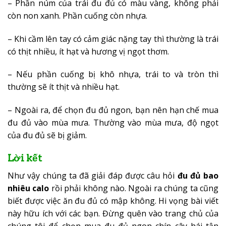
– Phần núm của trái đu đủ có màu vàng, không phải
còn non xanh. Phần cuống còn nhựa.
– Khi cầm lên tay có cảm giác nặng tay thì thường là trái
có thịt nhiều, ít hạt và hương vị ngọt thơm.
– Nếu phần cuống bị khô nhựa, trái to và tròn thì
thường sẽ ít thịt và nhiều hạt.
– Ngoài ra, để chọn đu đủ ngon, bạn nên hạn chế mua
đu đủ vào mùa mưa. Thường vào mùa mưa, độ ngọt
của đu đủ sẽ bị giảm.
Lời kết
Như vậy chúng ta đã giải đáp được câu hỏi
đu đủ bao
nhiêu calo
rồi phải không nào. Ngoài ra chúng ta cũng
biết được việc ăn đu đủ có mập không. Hi vọng bài viết
này hữu ích với các bạn. Đừng quên vào trang chủ của
chúng tôi để chọn mua đu đủ ngon chín cây hái tận