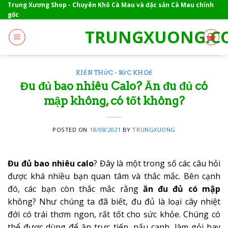
Skip
Trung Xương Shop - Chuyên Khô Cà Mau và đặc sản Cà Mau chính
gốc
to
content
TRUNGXUONG.C
KIẾN THỨC - SỨC KHOẺ
Đu đủ bao nhiêu Calo? Ăn đu đủ có
mập không, có tốt không?
POSTED ON
18/08/2021
BY
TRUNGXUONG
Đu đủ bao nhiêu calo
? Đây là một trong số các câu hỏi
được khá nhiều bạn quan tâm và thắc mắc. Bên cạnh
đó, các bạn còn thắc mắc rằng
ăn đu đủ có mập
không? Như chúng ta đã biết, đu đủ là loại cây nhiệt
đới có trái thơm ngon, rất tốt cho sức khỏe. Chúng có
thể được dùng để ăn trực tiếp, nấu canh, làm gỏi hay