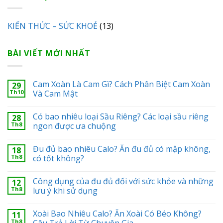
KIẾN THỨC – SỨC KHOẺ
(13)
BÀI VIẾT MỚI NHẤT
Cam Xoàn Là Cam Gì? Cách Phân Biệt Cam Xoàn
29
Th10
Và Cam Mật
Có bao nhiêu loại Sầu Riêng? Các loại sầu riêng
28
Th8
ngon được ưa chuộng
Đu đủ bao nhiêu Calo? Ăn đu đủ có mập không,
18
Th8
có tốt không?
Công dụng của đu đủ đối với sức khỏe và những
12
Th8
lưu ý khi sử dụng
Xoài Bao Nhiêu Calo? Ăn Xoài Có Béo Không?
11
Th8
Câu Trả Lời Từ Chuyên Gia