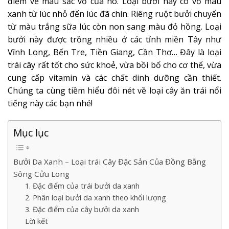
điểm về màu sắc vỏ của nó. Loại bưởi này có vỏ màu
xanh từ lúc nhỏ đến lúc đã chín. Riêng ruột bưởi chuyển
từ màu trắng sữa lúc còn non sang màu đỏ hồng. Loại
bưởi này được trồng nhiều ở các tỉnh miền Tây như
Vĩnh Long, Bến Tre, Tiền Giang, Cần Thơ… Đây là loại
trái cây rất tốt cho sức khoẻ, vừa bồi bổ cho cơ thể, vừa
cung cấp vitamin và các chất dinh dưỡng cần thiết.
Chúng ta cùng tiềm hiểu đôi nét về loại cây ăn trái nổi
tiếng này các bạn nhé!
Mục lục
Bưởi Da Xanh – Loại trái Cây Đặc Sản Của Đồng Bằng
Sông Cửu Long
1. Đặc điểm của trái bưởi da xanh
2. Phân loại bưởi da xanh theo khối lượng
3. Đặc điểm của cây bưởi da xanh
Lời kết