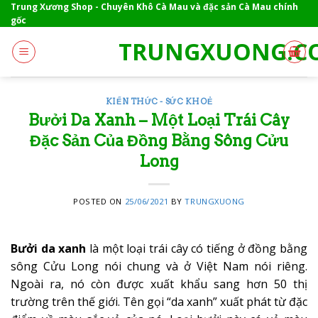
Skip
Trung Xương Shop - Chuyên Khô Cà Mau và đặc sản Cà Mau chính
gốc
to
content
TRUNGXUONG.C
KIẾN THỨC - SỨC KHOẺ
Bưởi Da Xanh – Một Loại Trái Cây
Đặc Sản Của Đồng Bằng Sông Cửu
Long
POSTED ON
25/06/2021
BY
TRUNGXUONG
Bưởi da xanh
là một loại trái cây có tiếng ở đồng bằng
sông Cửu Long nói chung và ở Việt Nam nói riêng.
Ngoài ra, nó còn được xuất khẩu sang hơn 50 thị
trường trên thế giới. Tên gọi “da xanh” xuất phát từ đặc